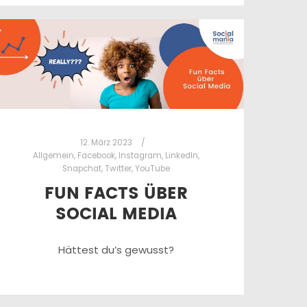
12. März 2023
Allgemein
,
Facebook
,
Instagram
,
LinkedIn
,
Snapchat
,
Twitter
,
YouTube
FUN FACTS ÜBER
SOCIAL MEDIA
Hättest du’s gewusst?