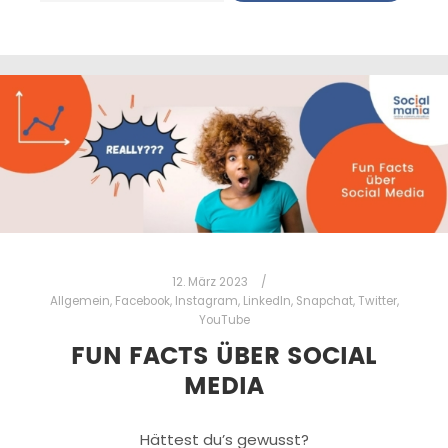
12. März 2023
Allgemein
,
Facebook
,
Instagram
,
LinkedIn
,
Snapchat
,
Twitter
,
YouTube
FUN FACTS ÜBER SOCIAL
MEDIA
Hättest du’s gewusst?